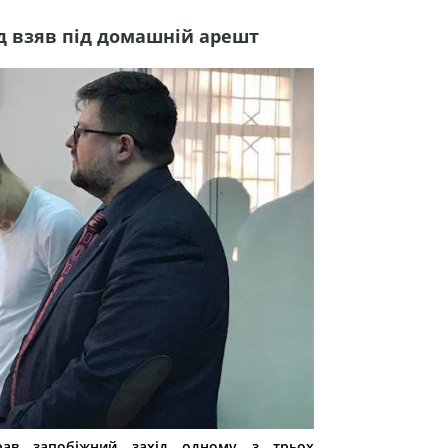
д взяв під домашній арешт
рав запобіжний захід одному з трьох