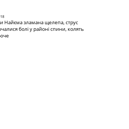
018
и Найєма зламана щелепа, струс
очалися болі у районі спини, колять
юче