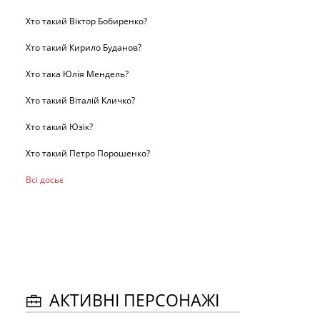
Хто такий Віктор Бобиренко?
Хто такий Кирило Буданов?
Хто така Юлія Мендель?
Хто такий Віталій Кличко?
Хто такий Юзік?
Хто такий Петро Порошенко?
Всі досьє
АКТИВНІ ПЕРСОНАЖІ