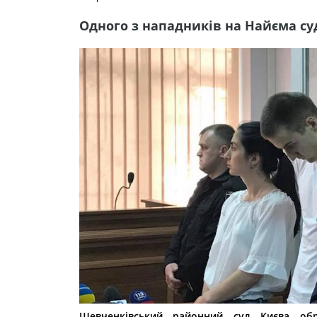
Одного з нападників на Найєма су
Шевченківський районний суд Києва об