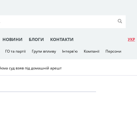
НОВИНИ
БЛОГИ
КОНТАКТИ
УКР
ГО та партії
Групи впливу
Інтерв'ю
Компанії
Персони
йєма суд взяв під домашній арешт