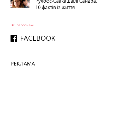
Рулофс-Саакашвілі Сандра.
10 фактів із життя
Всі персонажi
FACEBOOK
РЕКЛАМА