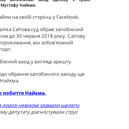
а Мустафу Найєма.
йєм на своїй сторінці у Facebook.
ліха Саїтова суд обрав запобіжний
ком до 30 червня 2018 року. Саїтову
проживання, він зобов'язаний
порт.
іжний захід у вигляді арешту.
щодо обрання запобіжного заходу ще
 Найєма.
о побиття Найєма.
на дорозі невідомі зламали щелепу
ому депутату діагностували струс