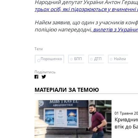
Народний депутат України Антон Гера
трьох осіб, які підозрюються у вчиненн
Найєм заявив, що один з учасників конф
поліцією напередодні,
вилетів з України
Теги
Порошенко
БПП
ДТП
Найєм
Поділитись
МАТЕРІАЛИ ЗА ТЕМОЮ
01 Травня 2
Кривдник
втік до Б