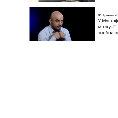
01 Травня 2
У Мустаф
мозку. П
знеболю