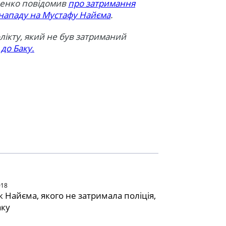
щенко повідомив
про затримання
і нападу на Мустафу Найєма
.
лікту, який не був затриманий
 до Баку.
018
 Найєма, якого не затримала поліція,
аку