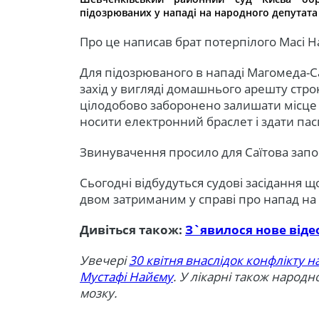
підозрюваних у нападі на народного депутат
Про це написав брат потерпілого Масі На
Для підозрюваного в нападі Магомеда-Са
захід у вигляді домашнього арешту стро
цілодобово заборонено залишати місце 
носити електронний браслет і здати пас
Звинувачення просило для Саїтова запоб
Сьогодні відбудуться судові засідання 
двом затриманим у справі про напад на
Дивіться також:
З`явилося нове віде
Увечері
30 квітня внаслідок конфлікту 
Мустафі Найєму
. У лікарні також народн
мозку.