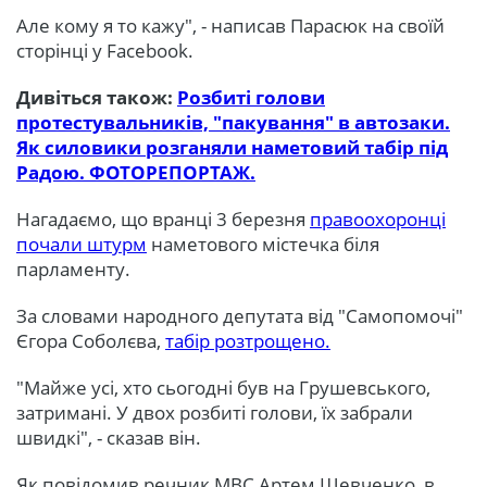
Але кому я то кажу", - написав Парасюк на своїй
сторінці у Facebook.
Дивіться також:
Розбиті голови
протестувальників, "пакування" в автозаки.
Як силовики розганяли наметовий табір під
Радою. ФОТОРЕПОРТАЖ.
Нагадаємо, що вранці 3 березня
правоохоронці
почали штурм
наметового містечка біля
парламенту.
За словами народного депутата від "Самопомочі"
Єгора Соболєва,
табір розтрощено.
"Майже усі, хто сьогодні був на Грушевського,
затримані. У двох розбиті голови, їх забрали
швидкі", - сказав він.
Як повідомив речник МВС Артем Шевченко, в