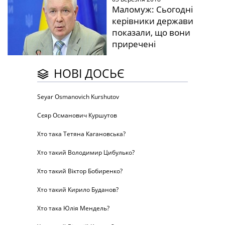
Маломуж: Сьогодні
керівники держави
показали, що вони
приречені
НОВІ ДОСЬЄ
Seyar Osmanovich Kurshutov
Сєяр Османович Куршутов
Хто така Тетяна Кагановська?
Хто такий Володимир Цибулько?
Хто такий Віктор Бобиренко?
Хто такий Кирило Буданов?
Хто така Юлія Мендель?