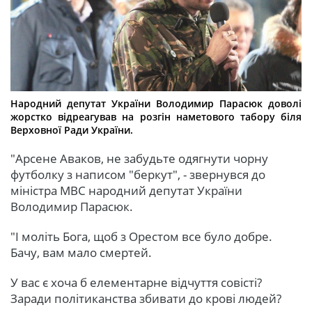
Народний депутат України Володимир Парасюк доволі
жорстко відреагував на розгін наметового табору біля
Верховної Ради України.
"Арсене Аваков, не забудьте одягнути чорну
футболку з написом "беркут", - звернувся до
міністра МВС народний депутат України
Володимир Парасюк.
"І моліть Бога, щоб з Орестом все було добре.
Бачу, вам мало смертей.
У вас є хоча б елементарне відчуття совісті?
Заради політиканства збивати до крові людей?