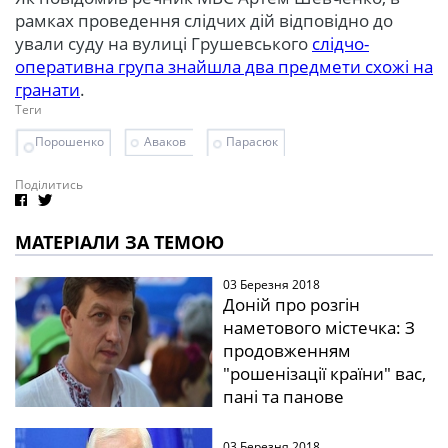
рамках проведення слідчих дій відповідно до
ували суду на вулиці Грушевського
слідчо-
оперативна група знайшла два предмети схожі на
гранати
.
Теги
Порошенко
Аваков
Парасюк
Поділитись
МАТЕРІАЛИ ЗА ТЕМОЮ
03 Березня 2018
Доній про розгін
наметового містечка: З
продовженням
"рошенізації країни" вас,
пані та панове
03 Березня 2018