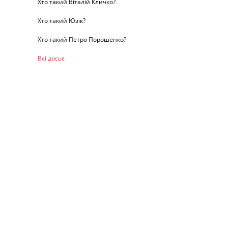
Хто такий Віталій Кличко?
Хто такий Юзік?
Хто такий Петро Порошенко?
Всі досьє