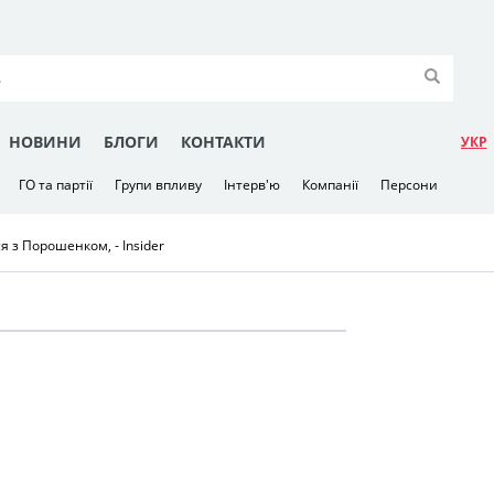
НОВИНИ
БЛОГИ
КОНТАКТИ
УКР
ГО та партії
Групи впливу
Інтерв'ю
Компанії
Персони
 з Порошенком, - Insider