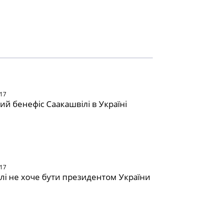
017
ий бенефіс Саакашвілі в Україні
017
лі не хоче бути президентом України