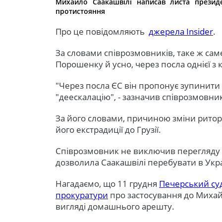
Михайло Саакашвілі написав листа презид
протистояння
Про це повідомляють
джерела Insider
.
За словами співрозмовників, таке ж са
Порошенку й усно, через посла однієї з к
"Через посла ЄС він пропонує зупинити 
"деескалацію", - зазначив співрозмовни
За його словами, причиною зміни ритор
його екстрадиції до Грузії.
Співрозмовник не виключив перегляду р
дозволила Саакашвілі перебувати в Укра
Нагадаємо, що 11 грудня
Печерський су
прокуратури
про застосування до Михай
вигляді домашнього арешту.