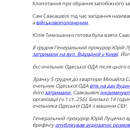
Клопотання про обрання запобіжного за
Сам Саакашвілі під час засідання назив
а
військовополоненим
.
Юлія Тимошенко готова була взяти Саак
8 грудня Генеральний прокурор Юрій 
затримали на вул. Відрадній у Києві
. Йог
Екс-очільник Одеської ОДА після цього 
Зранку 5 грудня до квартири Михайла С
очільник Одеської ОДА
втік на дах буди
його
затримали.
Саакашвілі
інкриміную
організації (ч.1 ст. 256). Близько 14 г
очільника Одеської ОДА з машини СБУ.
Генеральний прокурор Юрій Луценко в
брифінгу
опублікував аудіозапис розмо