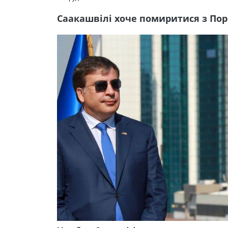
Саакашвілі хоче помиритися з Поро