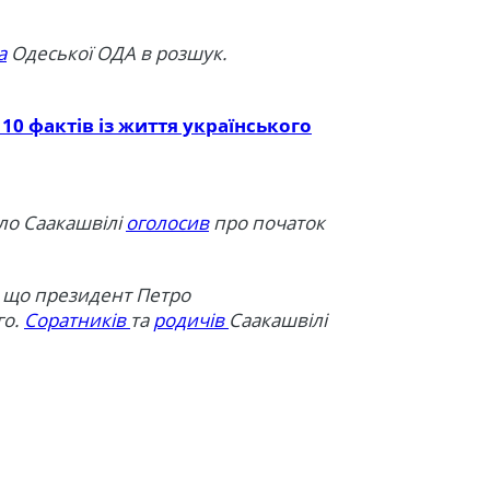
а
Одеської ОДА в розшук.
10 фактів із життя українського
йло Саакашвілі
оголосив
про початок
, що президент Петро
го.
Соратників
та
родичів
Саакашвілі