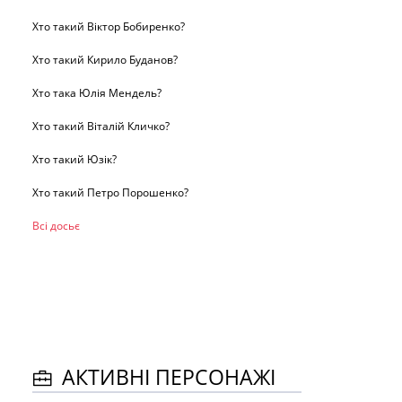
Хто такий Віктор Бобиренко?
Хто такий Кирило Буданов?
Хто така Юлія Мендель?
Хто такий Віталій Кличко?
Хто такий Юзік?
Хто такий Петро Порошенко?
Всі досьє
АКТИВНІ ПЕРСОНАЖІ