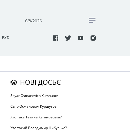
6/8/2026
РУC
НОВІ ДОСЬЄ
Seyar Osmanovich Kurshutov
Сєяр Османович Куршутов
Хто така Тетяна Кагановська?
Хто такий Володимир Цибулько?