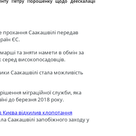
енту Петру Порошенку щодо деескалації
ме прохання Саакашвілі передав
раїн ЄС.
марші та зняти намети в обмін за
к серед високопосадовців.
ики Саакашвілі стала можливість
ішення міграційної служби, яка
їні до березня 2018 року.
д Києва відхилив клопотання
ла Саакашвілі запобіжного заходу у