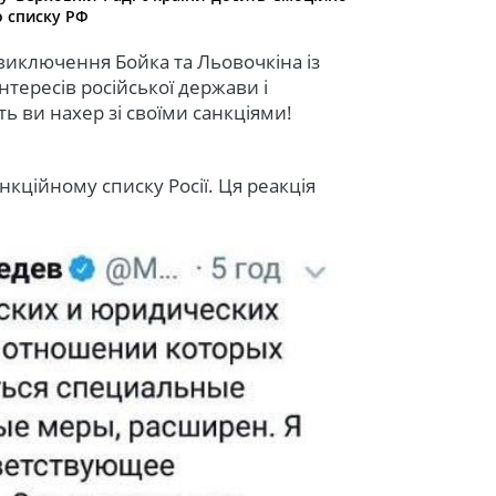
о списку РФ
а виключення Бойка та Льовочкіна із
інтересів російської держави і
ть ви нахер зі своїми санкціями!
анкційному списку Росії. Ця реакція