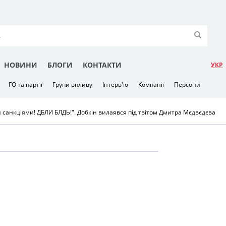
НОВИНИ
БЛОГИ
КОНТАКТИ
УКР
ГО та партії
Групи впливу
Інтерв'ю
Компанії
Персони
ми санкціями! ДБЛИ БЛДЬ!". Добкін вилаявся під твітом Дмитра Мєдвєдєва