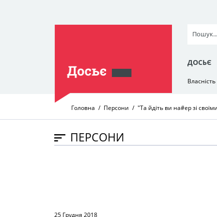
ДОСЬЄ
Власність
Головна
Персони
"Та йдіть ви на#ер зі свої
ПЕРСОНИ
25 Грудня 2018