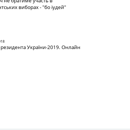
ч не братиме участь в
тських виборах - "бо іудей"
018
резидента України-2019. Онлайн