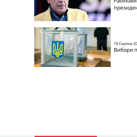
Рабінови
президен
10 Серпня 2
Вибори п