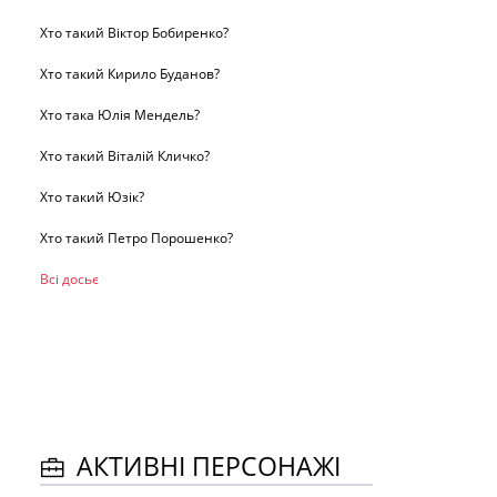
Хто такий Віктор Бобиренко?
Хто такий Кирило Буданов?
Хто така Юлія Мендель?
Хто такий Віталій Кличко?
Хто такий Юзік?
Хто такий Петро Порошенко?
Всі досьє
АКТИВНІ ПЕРСОНАЖІ