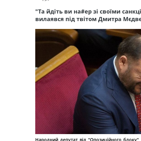
"Та йдіть ви на#ер зі своїми санкц
вилаявся під твітом Дмитра Мєдв
Народний депутат від "Опозиційного блоку" 