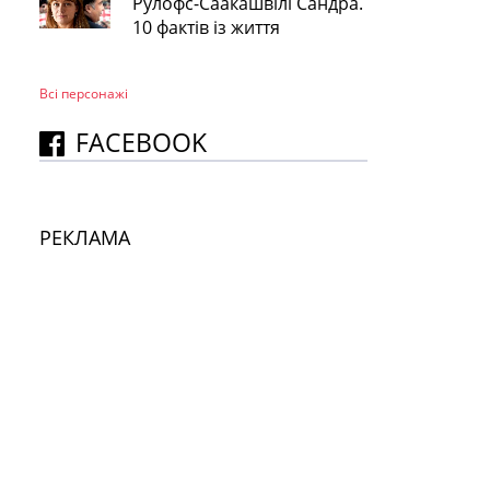
Рулофс-Саакашвілі Сандра.
10 фактів із життя
Всі персонажi
FACEBOOK
РЕКЛАМА