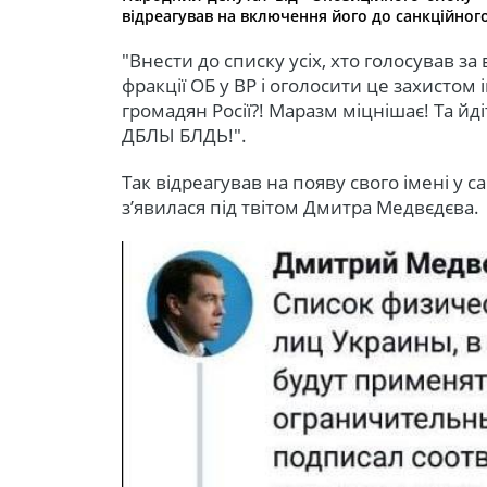
відреагував на включення його до санкційног
"Внести до списку усіх, хто голосував з
фракції ОБ у ВР і оголосити це захистом 
громадян Росії?! Маразм міцнішає! Та йді
ДБЛЫ БЛДЬ!".
Так відреагував на появу свого імені у с
з’явилася під твітом Дмитра Медвєдєва.