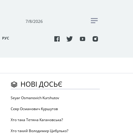
7/8/2026
РУC
НОВІ ДОСЬЄ
Seyar Osmanovich Kurshutov
Сєяр Османович Куршутов
Хто така Тетяна Кагановська?
Хто такий Володимир Цибулько?