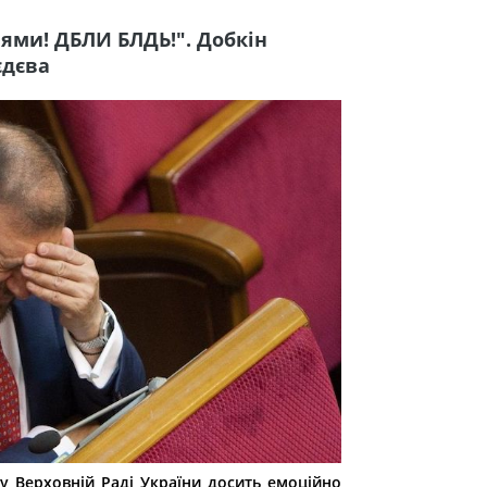
іями! ДБЛИ БЛДЬ!". Добкін
єдєва
у Верховній Раді України досить емоційно