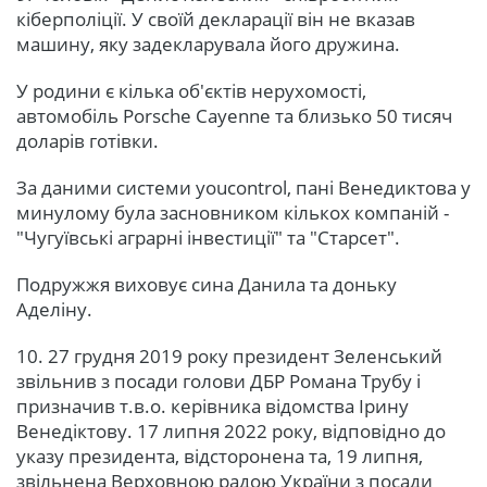
кіберполіції. У своїй декларації він не вказав
машину, яку задекларувала його дружина.
У родини є кілька об'єктів нерухомості,
автомобіль Porsche Cayenne та близько 50 тисяч
доларів готівки.
За даними системи youcontrol, пані Венедиктова у
минулому була засновником кількох компаній -
"Чугуївські аграрні інвестиції" та "Старсет".
Подружжя виховує сина Данила та доньку
Аделіну.
10. 27 грудня 2019 року президент Зеленський
звільнив з посади голови ДБР Романа Трубу і
призначив т.в.о. керівника відомства Ірину
Венедіктову. 17 липня 2022 року, відповідно до
указу президента, відсторонена та, 19 липня,
звільнена Верховною радою України з посади