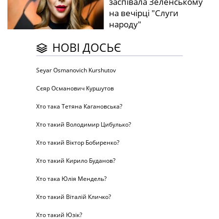
заспівала Зеленському
на вечірці "Слуги
народу"
НОВІ ДОСЬЄ
Seyar Osmanovich Kurshutov
Сєяр Османович Куршутов
Хто така Тетяна Кагановська?
Хто такий Володимир Цибулько?
Хто такий Віктор Бобиренко?
Хто такий Кирило Буданов?
Хто така Юлія Мендель?
Хто такий Віталій Кличко?
Хто такий Юзік?