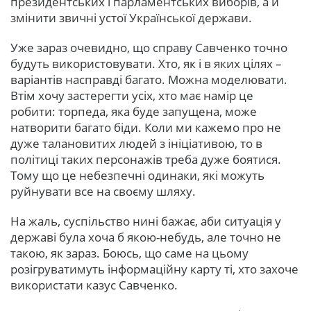
президентських і парламентських виборів, а й
змінити звичні устої Української держави.
Уже зараз очевидно, що справу Савченко точно
будуть використовувати. Хто, як і в яких цілях –
варіантів насправді багато. Можна моделювати.
Втім хо
чу застерегти усіх, хто має намір це
робити: торпеда, яка буде запущена, може
натворити багато біди. Коли ми кажемо про не
дуже талановитих людей з ініціативою, то в
політиці таких персонажів треба дуже боятися.
Тому що це небезпечні одинаки, які можуть
руйнувати все на своєму шляху.
На жаль, суспільство нині бажає, аби ситуація у
державі була хоча б якою-небудь, але точно не
такою, як зараз. Боюсь, що саме на цьому
розігруватимуть інформаційну карту ті, хто захоче
використати казус Савченко.