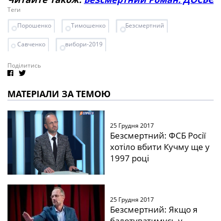
Теги
Порошенко
Тимошенко
Безсмертний
Савченко
вибори-2019
Поділитись
МАТЕРІАЛИ ЗА ТЕМОЮ
25 Грудня 2017
Безсмертний: ФСБ Росії
хотіло вбити Кучму ще у
1997 році
25 Грудня 2017
Безсмертний: Якщо я
балотуватимусь у