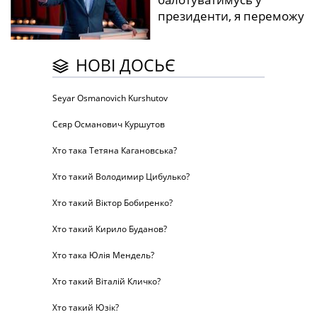
президенти, я переможу
НОВІ ДОСЬЄ
Seyar Osmanovich Kurshutov
Сєяр Османович Куршутов
Хто така Тетяна Кагановська?
Хто такий Володимир Цибулько?
Хто такий Віктор Бобиренко?
Хто такий Кирило Буданов?
Хто така Юлія Мендель?
Хто такий Віталій Кличко?
Хто такий Юзік?