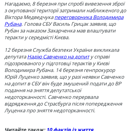
Нагадаємо, 8 березня при спробі вивезення зброї
з окупованої території затримали наближеного до
Віктора Медведчука
переговорника Володимира
Рубана
. Голова СБУ Василь Грицак заявив, що
Рубан за наказом Захарченка мав влаштувати
теракти у середмісті Києва.
12 березня Служба безпеки України викликала
депутата
Надію Савченко на допит
у справі
підозрюваного у підготовці терактів у Києві
Володимира Рубана. 14 березня генпрокурор
Юрій Луценко заявив, що у разі неявки Савченко
на допит в СБУ він буде змушений подати до ВР
подання на зняття депутатської
недоторканності. Савченко перервала
відрядження до Страсбурга після попередження
Луценка про зняття недоторканності.
Читайте також:
10 фактів із життя