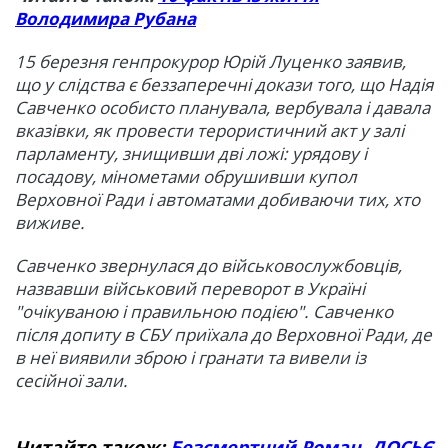
Володимира Рубана
15 березня генпрокурор Юрій Луценко заявив,
що у слідства є беззаперечні докази того, що Надія
Савченко особисто планувала, вербувала і давала
вказівки, як провести терористичний акт у залі
парламенту, знищивши дві ложі: урядову і
посадову, мінометами обрушивши купол
Верховної Ради і автоматами добиваючи тих, хто
виживе.
Савченко звернулася до військовослужбовців,
назвавши військовий переворот в Україні
"очікуваною і правильною подією". Савченко
після допиту в СБУ приїхала до Верховної Ради, де
в неї виявили зброю і гранати та вивели із
сесійної зали.
Читайте також:
Безсмертний Роман. ДОСЬЄ