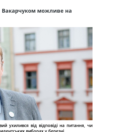
 і Вакарчуком можливе на
ий ухилився від відповіді на питання, чи
зидентських виборах у березні