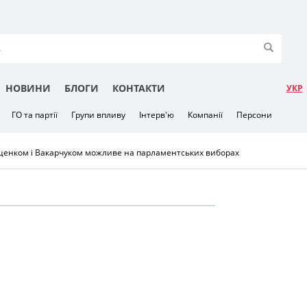
НОВИНИ
БЛОГИ
КОНТАКТИ
УКР
ГО та партії
Групи впливу
Інтерв'ю
Компанії
Персони
иценком і Вакарчуком можливе на парламентських виборах